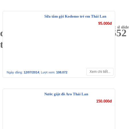
Sữa tắm gội Kodomo trẻ em Thái Lan
95.000đ
cap name2: on/off slide; data int: sl slide
quan lot cotton vien ren 6652
thai lan
Xem chi tiết...
Ngày đăng:
12/07/2014
; Lượt xem:
108.072
Nước giặt đồ Aro Thái Lan
150.000đ