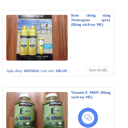
Kem chống nắng
Neutrogena spray
(Hàng xách tay Mỹ)
Xem chi tiết...
Ngày đăng:
15/07/2014
; Lượt xem:
108.123
Vitamin E 400IU (Hàng
xách tay Mỹ)
Liên hệ