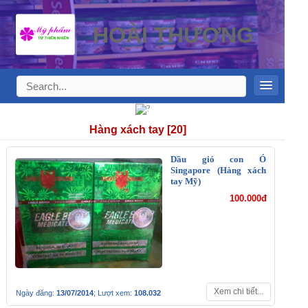
HOÀI THƯƠNG
Hàng xách tay [20]
Dầu gió con Ó
Singapore (Hàng xách
tay Mỹ)
100.000đ
Xem chi tiết...
Ngày đăng:
13/07/2014
; Lượt xem:
108.032